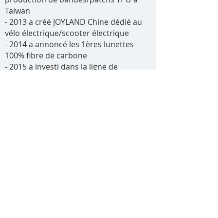
Taiwan
- 2013 a créé JOYLAND Chine dédié au
vélo électrique/scooter électrique
- 2014 a annoncé les 1ères lunettes
100% fibre de carbone
- 2015 a investi dans la ligne de
production de casques à
Dongguan/Chine
- 2016 coentreprise Production de sacs
à Hebei/Chine
- 2018 JOYLAND a intégré la chaîne de
montage E-Bike en Chine, à Taiwan et
en Pologne
- 2019 intègre le système de charge iOT
+ MCU + Smart de Share E-bike
- Conception de vélos E-cargo 2020 +
production de masse
- Conception de vélo cyclomoteur 2021
(style Harley) + production de masse