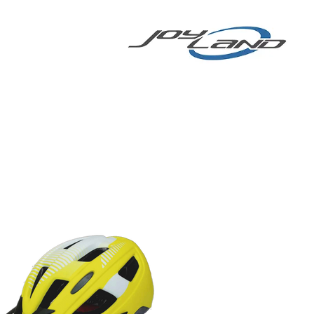
アバイク
More
電動自転車/電動スクーター