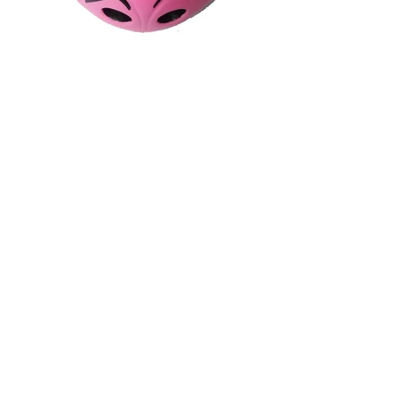
JY-C001
仕様
構造：インモールド
シェル：PC
ベント：35