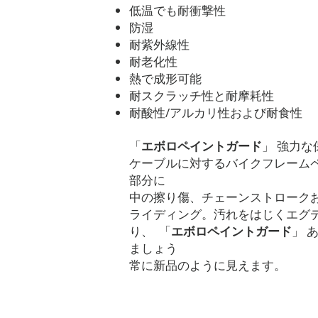
低温でも耐衝撃性
防湿
耐紫外線性
耐老化性
熱で成形可能
耐スクラッチ性と耐摩耗性
耐酸性/アルカリ性および耐食性
「
エボロペイントガード
」
強力な
ケーブルに対するバイクフレーム
部分に
中の擦り傷、チェーンストローク
ライディング。汚れをはじくエグ
り、
「
エボロペイントガード
」
ましょう
常に新品のように見えます。