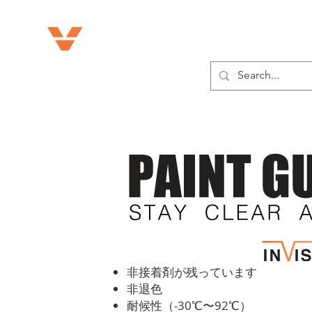
私たちに関しては
非接着剤が残っています
非退色
耐候性（-30℃〜92℃）