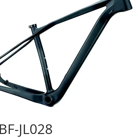
BF-JL028