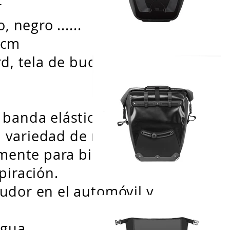
r
, negro ......
 cm
rd, tela de buceo,
 banda elástica,
 variedad de modelos.
lmente para bicicletas,
piración.
udor en el automóvil y
agua,