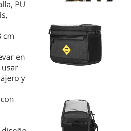
lla, PU
is,
8 cm
evar en
 usar
ajero y
 con
 diseño