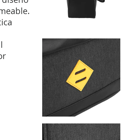
meable.
tica
l
or