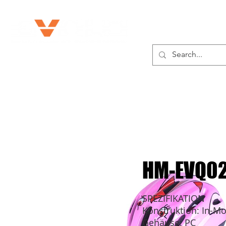
ÜBER UNS
PROD
HM-EVQ0
SPEZIFIKATION
Konstruktion: In-Mo
Gehäuse: PC