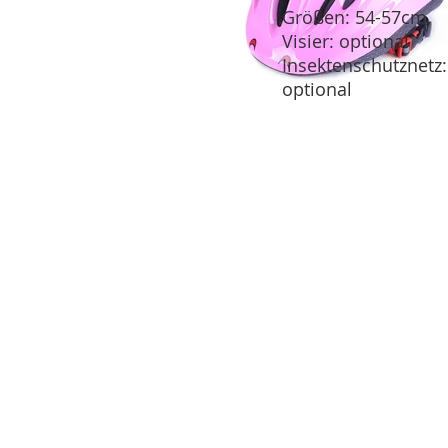
Größen: 54-57cm
Visier: optional
Insektenschutznetz:
optional