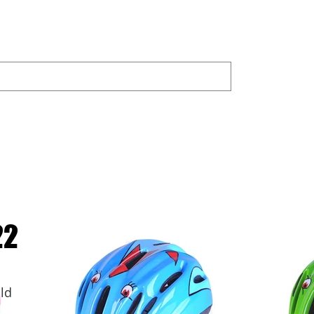
UKTE
JOYLAND
Bike Trainer
Fahrrad teilen
Erwa
22
ld