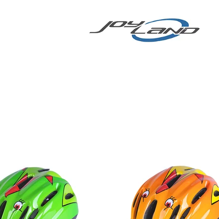
chsenenhelm
More
E-BIKE/E-SCOOTER