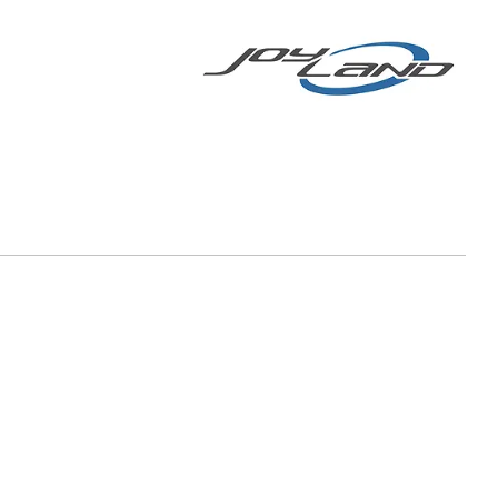
chsenenhelm
More
E-BIKE/E-SCOOTER