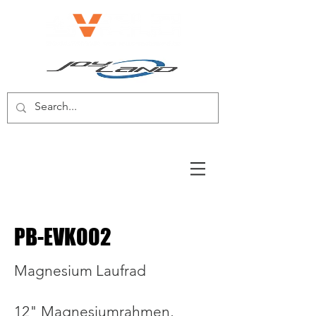
E-BIKE/E-SCOOTER
PB-EVK002
Magnesium Laufrad
12" Magnesiumrahmen,