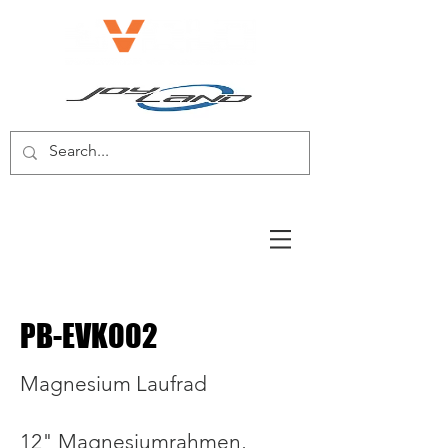
E-BIKE/E-SCOOTER
PB-EVK002
Magnesium Laufrad
12" Magnesiumrahmen,