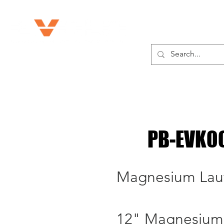
ÜBER UNS
PROD
PB-EVK0
Magnesium Lau
12" Magnesium