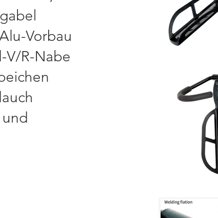
gabel
 Alu-Vorbau
hl-V/R-Nabe
speichen
hlauch
e und