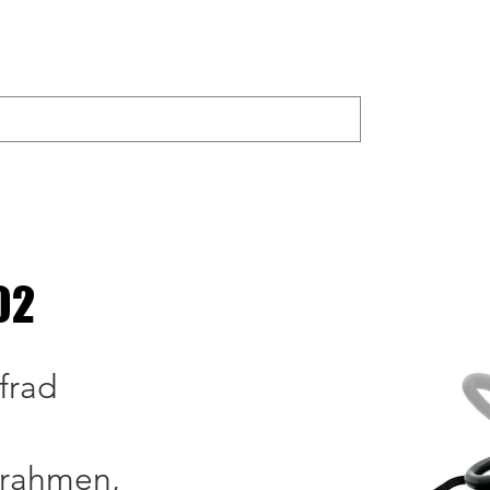
UKTE
JOYLAND
Bike Trainer
Fahrrad teilen
Erwa
02
frad
rahmen,