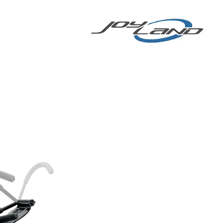
chsenenhelm
More
E-BIKE/E-SCOOTER