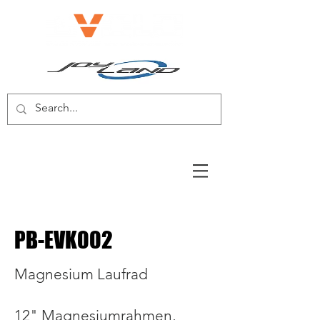
E-BIKE/E-SCOOTER
PB-EVK002
Magnesium Laufrad
12" Magnesiumrahmen,