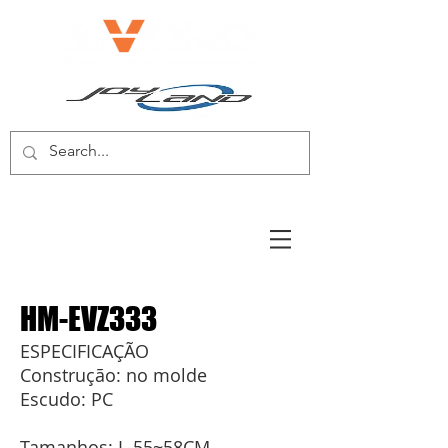
E-BIKE/E-SCOOTER
HM-EVZ333
ESPECIFICAÇÃO
Construção: no molde
Escudo: PC
Tamanhos: L-55~58CM