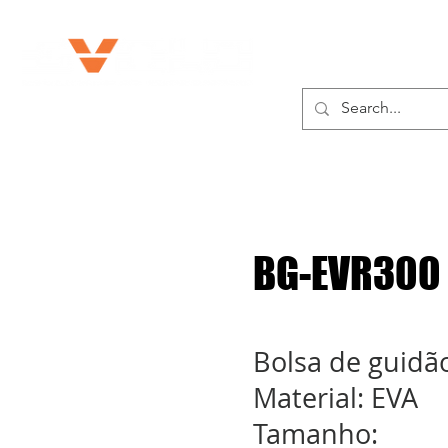
SOBRE NÓS
PR
BG-EVR300
Bolsa de guidã
Material: EVA
Tamanho: