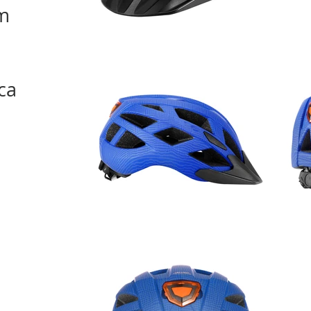
cm
ca