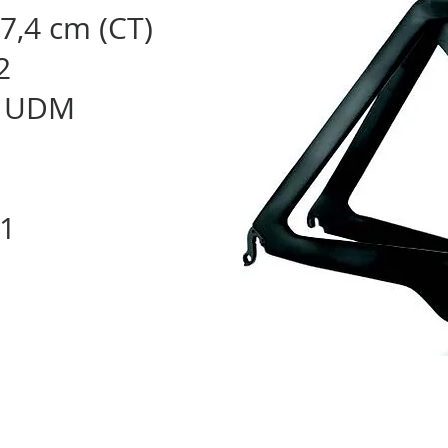
7,4 cm (CT)
2
o UDM
11